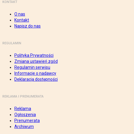
KONTAKT
O nas
Kontakt
Napisz do nas
REGULAMIN
Polityka Prywatności
Zmiana ustawień zgód
Regulamin serwisu
Informacje o nadawcy
Deklaracja dostępności
REKLAMA I PRENUMERATA
Reklama
Ogłoszenia
Prenumerata
Archiwum