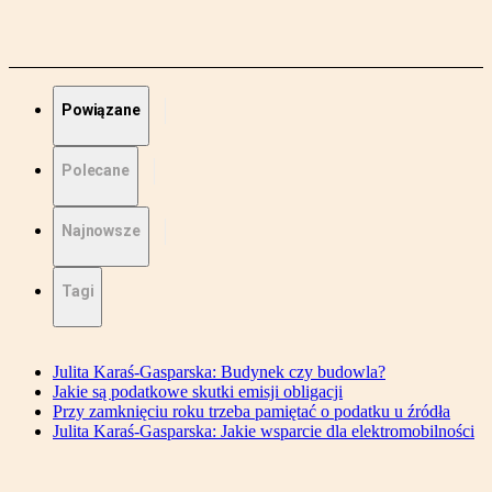
Powiązane
Polecane
Najnowsze
Tagi
Julita Karaś-Gasparska: Budynek czy budowla?
Jakie są podatkowe skutki emisji obligacji
Przy zamknięciu roku trzeba pamiętać o podatku u źródła
Julita Karaś-Gasparska: Jakie wsparcie dla elektromobilności