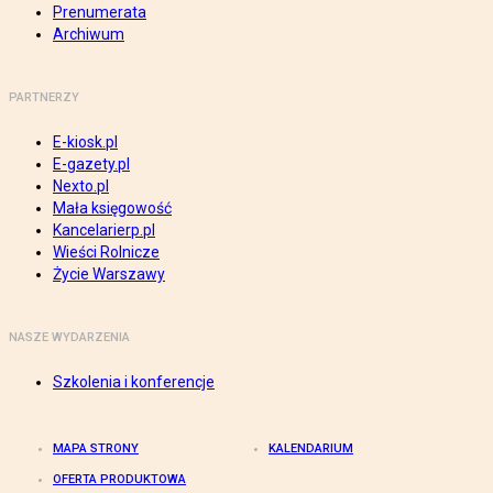
Prenumerata
Archiwum
PARTNERZY
E-kiosk.pl
E-gazety.pl
Nexto.pl
Mała księgowość
Kancelarierp.pl
Wieści Rolnicze
Życie Warszawy
NASZE WYDARZENIA
Szkolenia i konferencje
MAPA STRONY
KALENDARIUM
OFERTA PRODUKTOWA