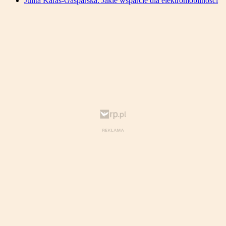
Julita Karaś-Gasparska: Jakie wsparcie dla elektromobilności