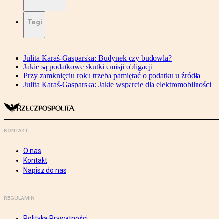
Tagi
Julita Karaś-Gasparska: Budynek czy budowla?
Jakie są podatkowe skutki emisji obligacji
Przy zamknięciu roku trzeba pamiętać o podatku u źródła
Julita Karaś-Gasparska: Jakie wsparcie dla elektromobilności
KONTAKT
O nas
Kontakt
Napisz do nas
REGULAMIN
Polityka Prywatności