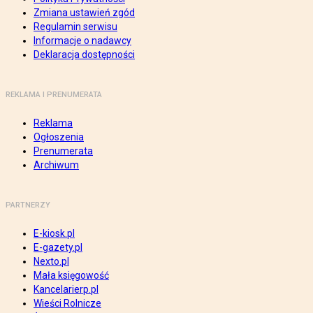
Zmiana ustawień zgód
Regulamin serwisu
Informacje o nadawcy
Deklaracja dostępności
REKLAMA I PRENUMERATA
Reklama
Ogłoszenia
Prenumerata
Archiwum
PARTNERZY
E-kiosk.pl
E-gazety.pl
Nexto.pl
Mała księgowość
Kancelarierp.pl
Wieści Rolnicze