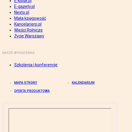
E-kiosk.pl
E-gazety.pl
Nexto.pl
Mała księgowość
Kancelarierp.pl
Wieści Rolnicze
Życie Warszawy
NASZE WYDARZENIA
Szkolenia i konferencje
MAPA STRONY
KALENDARIUM
OFERTA PRODUKTOWA