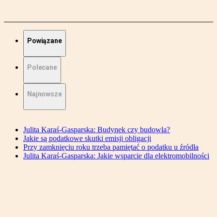
Powiązane
Polecane
Najnowsze
Julita Karaś-Gasparska: Budynek czy budowla?
Jakie są podatkowe skutki emisji obligacji
Przy zamknięciu roku trzeba pamiętać o podatku u źródła
Julita Karaś-Gasparska: Jakie wsparcie dla elektromobilności