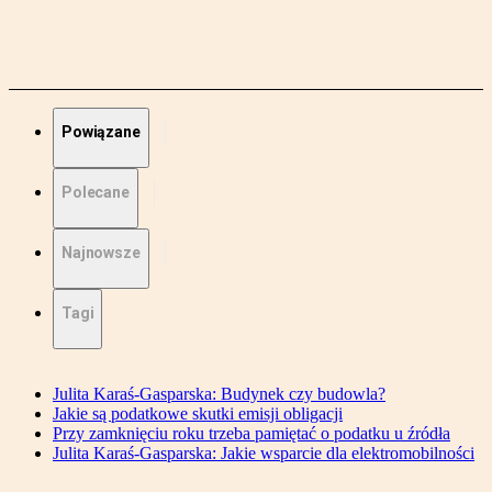
Powiązane
Polecane
Najnowsze
Tagi
Julita Karaś-Gasparska: Budynek czy budowla?
Jakie są podatkowe skutki emisji obligacji
Przy zamknięciu roku trzeba pamiętać o podatku u źródła
Julita Karaś-Gasparska: Jakie wsparcie dla elektromobilności