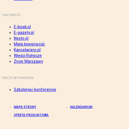
PARTNERZY
E-kiosk.pl
E-gazety.pl
Nexto.pl
Mała księgowość
Kancelarierp.pl
Wieści Rolnicze
Życie Warszawy
NASZE WYDARZENIA
Szkolenia i konferencje
MAPA STRONY
KALENDARIUM
OFERTA PRODUKTOWA