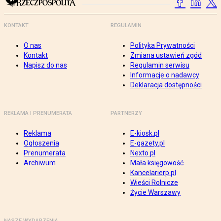
KONTAKT
REGULAMIN
O nas
Polityka Prywatności
Kontakt
Zmiana ustawień zgód
Napisz do nas
Regulamin serwisu
Informacje o nadawcy
Deklaracja dostępności
REKLAMA I PRENUMERATA
PARTNERZY
Reklama
E-kiosk.pl
Ogłoszenia
E-gazety.pl
Prenumerata
Nexto.pl
Archiwum
Mała księgowość
Kancelarierp.pl
Wieści Rolnicze
Życie Warszawy
NASZE WYDARZENIA