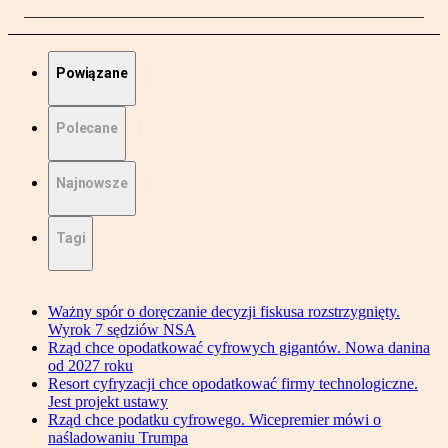
Powiązane
Polecane
Najnowsze
Tagi
Ważny spór o doręczanie decyzji fiskusa rozstrzygnięty.
Wyrok 7 sędziów NSA
Rząd chce opodatkować cyfrowych gigantów. Nowa danina
od 2027 roku
Resort cyfryzacji chce opodatkować firmy technologiczne.
Jest projekt ustawy
Rząd chce podatku cyfrowego. Wicepremier mówi o
naśladowaniu Trumpa