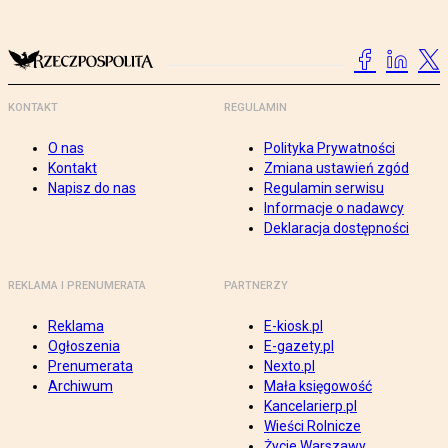
KONTAKT
REGULAMIN
O nas
Polityka Prywatności
Kontakt
Zmiana ustawień zgód
Napisz do nas
Regulamin serwisu
Informacje o nadawcy
Deklaracja dostępności
REKLAMA I PRENUMERATA
PARTNERZY
Reklama
E-kiosk.pl
Ogłoszenia
E-gazety.pl
Prenumerata
Nexto.pl
Archiwum
Mała księgowość
Kancelarierp.pl
Wieści Rolnicze
Życie Warszawy