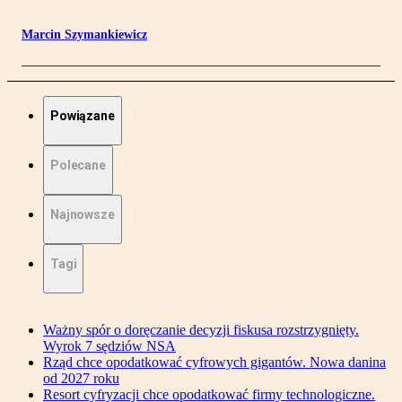
Marcin Szymankiewicz
Powiązane
Polecane
Najnowsze
Tagi
Ważny spór o doręczanie decyzji fiskusa rozstrzygnięty.
Wyrok 7 sędziów NSA
Rząd chce opodatkować cyfrowych gigantów. Nowa danina
od 2027 roku
Resort cyfryzacji chce opodatkować firmy technologiczne.