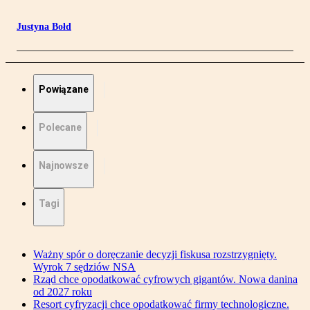
Justyna Bołd
Powiązane
Polecane
Najnowsze
Tagi
Ważny spór o doręczanie decyzji fiskusa rozstrzygnięty.
Wyrok 7 sędziów NSA
Rząd chce opodatkować cyfrowych gigantów. Nowa danina
od 2027 roku
Resort cyfryzacji chce opodatkować firmy technologiczne.