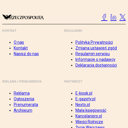
KONTAKT
REGULAMIN
O nas
Polityka Prywatności
Kontakt
Zmiana ustawień zgód
Napisz do nas
Regulamin serwisu
Informacje o nadawcy
Deklaracja dostępności
REKLAMA I PRENUMERATA
PARTNERZY
Reklama
E-kiosk.pl
Ogłoszenia
E-gazety.pl
Prenumerata
Nexto.pl
Archiwum
Mała księgowość
Kancelarierp.pl
Wieści Rolnicze
Życie Warszawy