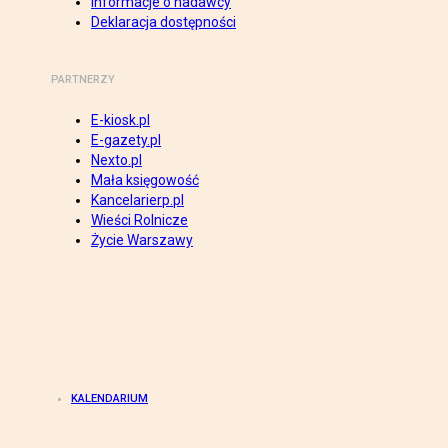
Informacje o nadawcy
Deklaracja dostępności
PARTNERZY
E-kiosk.pl
E-gazety.pl
Nexto.pl
Mała księgowość
Kancelarierp.pl
Wieści Rolnicze
Życie Warszawy
KALENDARIUM