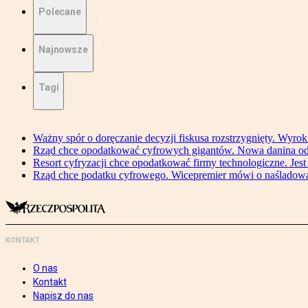
Polecane
Najnowsze
Tagi
Ważny spór o doręczanie decyzji fiskusa rozstrzygnięty. Wyr
Rząd chce opodatkować cyfrowych gigantów. Nowa danina od
Resort cyfryzacji chce opodatkować firmy technologiczne. Jest
Rząd chce podatku cyfrowego. Wicepremier mówi o naśladow
KONTAKT
O nas
Kontakt
Napisz do nas