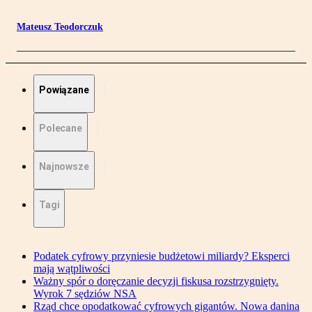
Mateusz Teodorczuk
Powiązane
Polecane
Najnowsze
Tagi
Podatek cyfrowy przyniesie budżetowi miliardy? Eksperci
mają wątpliwości
Ważny spór o doręczanie decyzji fiskusa rozstrzygnięty.
Wyrok 7 sędziów NSA
Rząd chce opodatkować cyfrowych gigantów. Nowa danina