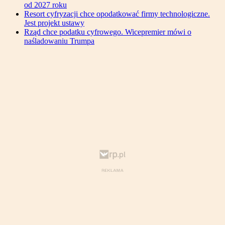
od 2027 roku
Resort cyfryzacji chce opodatkować firmy technologiczne.
Jest projekt ustawy
Rząd chce podatku cyfrowego. Wicepremier mówi o
naśladowaniu Trumpa