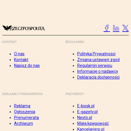
KONTAKT
REGULAMIN
O nas
Polityka Prywatności
Kontakt
Zmiana ustawień zgód
Napisz do nas
Regulamin serwisu
Informacje o nadawcy
Deklaracja dostępności
REKLAMA I PRENUMERATA
PARTNERZY
Reklama
E-kiosk.pl
Ogłoszenia
E-gazety.pl
Prenumerata
Nexto.pl
Archiwum
Mała księgowość
Kancelarierp.pl