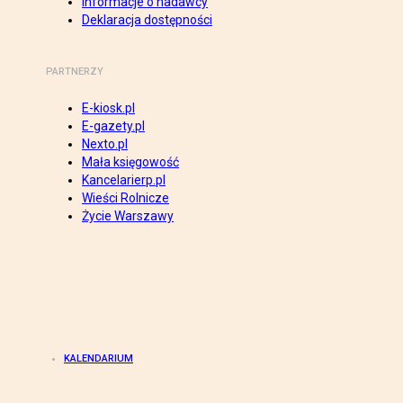
Informacje o nadawcy
Deklaracja dostępności
PARTNERZY
E-kiosk.pl
E-gazety.pl
Nexto.pl
Mała księgowość
Kancelarierp.pl
Wieści Rolnicze
Życie Warszawy
KALENDARIUM