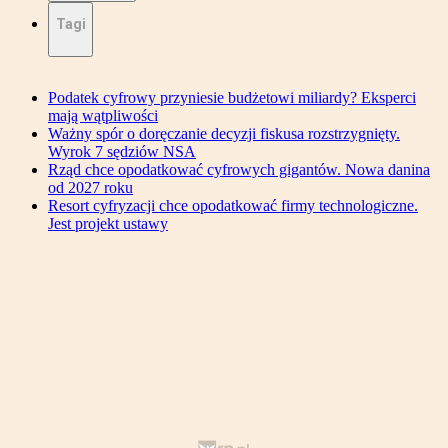
Tagi
Podatek cyfrowy przyniesie budżetowi miliardy? Eksperci
mają wątpliwości
Ważny spór o doręczanie decyzji fiskusa rozstrzygnięty.
Wyrok 7 sędziów NSA
Rząd chce opodatkować cyfrowych gigantów. Nowa danina
od 2027 roku
Resort cyfryzacji chce opodatkować firmy technologiczne.
Jest projekt ustawy