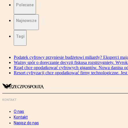
Polecane
Najnowsze
Tagi
Podatek cyfrowy przyniesie budżetowi miliardy? Eksperci maj
Ważny spór o doręczanie decyzji fiskusa rozstrzygnięty. Wyr
Rząd chce opodatkować cyfrowych gigantów. Nowa danina od
Resort cyfryzacji chce opodatkować firmy technologiczne. Jest
KONTAKT
O nas
Kontakt
Napisz do nas