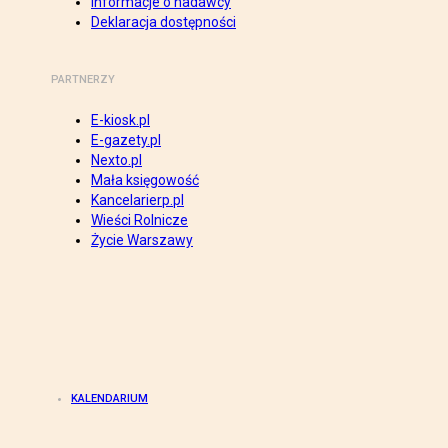
Informacje o nadawcy
Deklaracja dostępności
PARTNERZY
E-kiosk.pl
E-gazety.pl
Nexto.pl
Mała księgowość
Kancelarierp.pl
Wieści Rolnicze
Życie Warszawy
KALENDARIUM