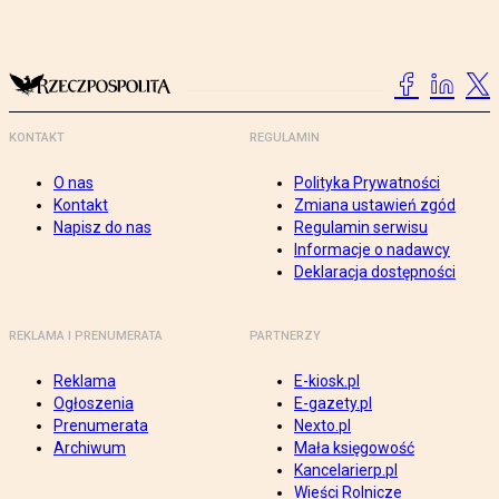
KONTAKT
REGULAMIN
O nas
Polityka Prywatności
Kontakt
Zmiana ustawień zgód
Napisz do nas
Regulamin serwisu
Informacje o nadawcy
Deklaracja dostępności
REKLAMA I PRENUMERATA
PARTNERZY
Reklama
E-kiosk.pl
Ogłoszenia
E-gazety.pl
Prenumerata
Nexto.pl
Archiwum
Mała księgowość
Kancelarierp.pl
Wieści Rolnicze