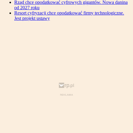
Rząd chce opodatkować cyfrowych gigantów. Nowa danina
od 2027 roku
Resort cyfryzacji chce opodatkować firmy technologiczne.
Jest projekt ustawy