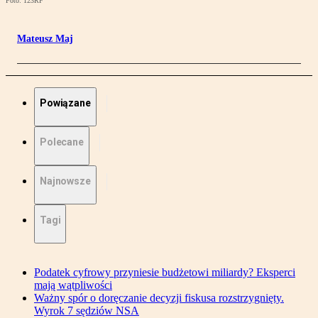
Foto: 123RF
Mateusz Maj
Powiązane
Polecane
Najnowsze
Tagi
Podatek cyfrowy przyniesie budżetowi miliardy? Eksperci
mają wątpliwości
Ważny spór o doręczanie decyzji fiskusa rozstrzygnięty.
Wyrok 7 sędziów NSA