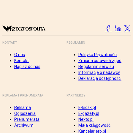
KONTAKT
REGULAMIN
O nas
Polityka Prywatności
Kontakt
Zmiana ustawień zgód
Napisz do nas
Regulamin serwisu
Informacje o nadawcy
Deklaracja dostępności
REKLAMA I PRENUMERATA
PARTNERZY
Reklama
E-kiosk.pl
Ogłoszenia
E-gazety.pl
Prenumerata
Nexto.pl
Archiwum
Mała księgowość
Kancelarierp.pl