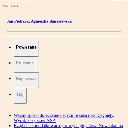
Foto: Fotolia
Jan Pietrzak
,
Agnieszka Banaszewska
Powiązane
Polecane
Najnowsze
Tagi
Ważny spór o doręczanie decyzji fiskusa rozstrzygnięty.
Wyrok 7 sędziów NSA
Rząd chce opodatkować cyfrowych gigantów. Nowa danina