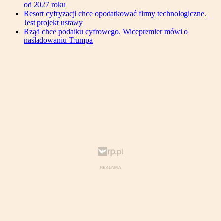
od 2027 roku
Resort cyfryzacji chce opodatkować firmy technologiczne.
Jest projekt ustawy
Rząd chce podatku cyfrowego. Wicepremier mówi o
naśladowaniu Trumpa