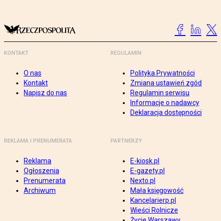
KONTAKT
REGULAMIN
O nas
Polityka Prywatności
Kontakt
Zmiana ustawień zgód
Napisz do nas
Regulamin serwisu
Informacje o nadawcy
Deklaracja dostępności
REKLAMA I PRENUMERATA
PARTNERZY
Reklama
E-kiosk.pl
Ogłoszenia
E-gazety.pl
Prenumerata
Nexto.pl
Archiwum
Mała księgowość
Kancelarierp.pl
Wieści Rolnicze
Życie Warszawy