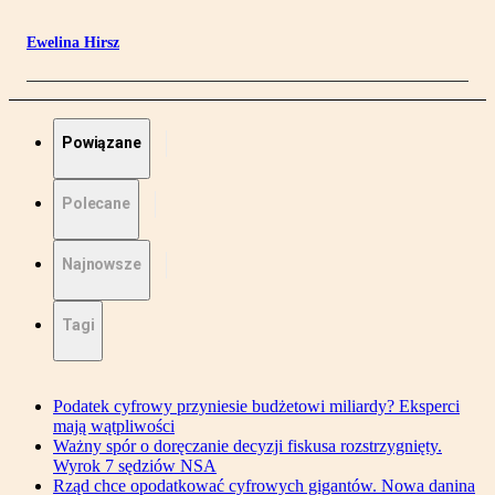
Ewelina Hirsz
Powiązane
Polecane
Najnowsze
Tagi
Podatek cyfrowy przyniesie budżetowi miliardy? Eksperci
mają wątpliwości
Ważny spór o doręczanie decyzji fiskusa rozstrzygnięty.
Wyrok 7 sędziów NSA
Rząd chce opodatkować cyfrowych gigantów. Nowa danina