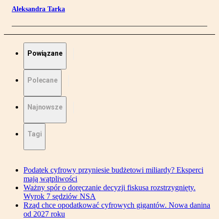
Aleksandra Tarka
Powiązane
Polecane
Najnowsze
Tagi
Podatek cyfrowy przyniesie budżetowi miliardy? Eksperci
mają wątpliwości
Ważny spór o doręczanie decyzji fiskusa rozstrzygnięty.
Wyrok 7 sędziów NSA
Rząd chce opodatkować cyfrowych gigantów. Nowa danina
od 2027 roku