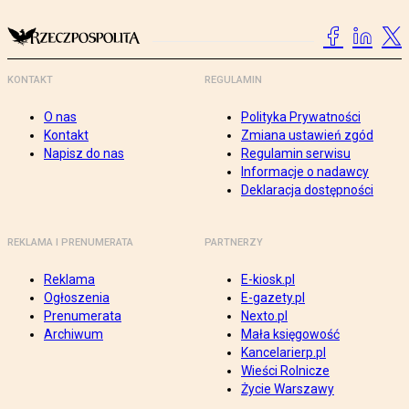
KONTAKT
REGULAMIN
O nas
Polityka Prywatności
Kontakt
Zmiana ustawień zgód
Napisz do nas
Regulamin serwisu
Informacje o nadawcy
Deklaracja dostępności
REKLAMA I PRENUMERATA
PARTNERZY
Reklama
E-kiosk.pl
Ogłoszenia
E-gazety.pl
Prenumerata
Nexto.pl
Archiwum
Mała księgowość
Kancelarierp.pl
Wieści Rolnicze
Życie Warszawy