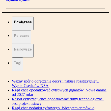
Powiązane
Polecane
Najnowsze
Tagi
Ważny spór o doręczanie decyzji fiskusa rozstrzygnięty.
Wyrok 7 sędziów NSA
Rząd chce opodatkować cyfrowych gigantów. Nowa danina
od 2027 roku
Resort cyfryzacji chce opodatkować firmy technologiczne.
Jest projekt ustawy
Rząd chce podatku cyfrowego. Wicepremier mówi o