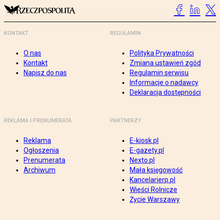
KONTAKT
REGULAMIN
O nas
Polityka Prywatności
Kontakt
Zmiana ustawień zgód
Napisz do nas
Regulamin serwisu
Informacje o nadawcy
Deklaracja dostępności
REKLAMA I PRENUMERATA
PARTNERZY
Reklama
E-kiosk.pl
Ogłoszenia
E-gazety.pl
Prenumerata
Nexto.pl
Archiwum
Mała księgowość
Kancelarierp.pl
Wieści Rolnicze
Życie Warszawy