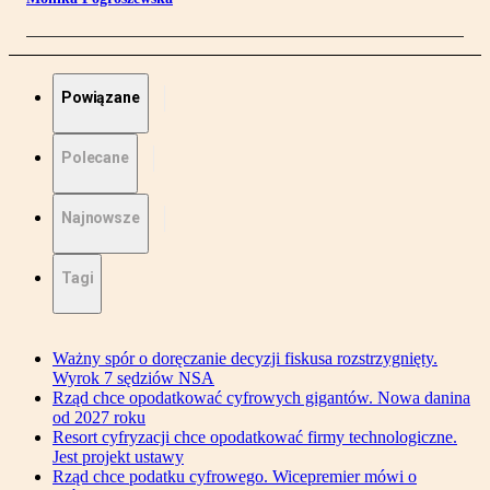
Powiązane
Polecane
Najnowsze
Tagi
Ważny spór o doręczanie decyzji fiskusa rozstrzygnięty.
Wyrok 7 sędziów NSA
Rząd chce opodatkować cyfrowych gigantów. Nowa danina
od 2027 roku
Resort cyfryzacji chce opodatkować firmy technologiczne.
Jest projekt ustawy
Rząd chce podatku cyfrowego. Wicepremier mówi o