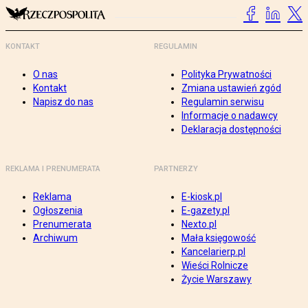
KONTAKT
REGULAMIN
O nas
Polityka Prywatności
Kontakt
Zmiana ustawień zgód
Napisz do nas
Regulamin serwisu
Informacje o nadawcy
Deklaracja dostępności
REKLAMA I PRENUMERATA
PARTNERZY
Reklama
E-kiosk.pl
Ogłoszenia
E-gazety.pl
Prenumerata
Nexto.pl
Archiwum
Mała księgowość
Kancelarierp.pl
Wieści Rolnicze
Życie Warszawy