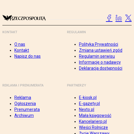
KONTAKT
REGULAMIN
O nas
Polityka Prywatności
Kontakt
Zmiana ustawień zgód
Napisz do nas
Regulamin serwisu
Informacje o nadawcy
Deklaracja dostępności
REKLAMA I PRENUMERATA
PARTNERZY
Reklama
E-kiosk.pl
Ogłoszenia
E-gazety.pl
Prenumerata
Nexto.pl
Archiwum
Mała księgowość
Kancelarierp.pl
Wieści Rolnicze
Życie Warszawy