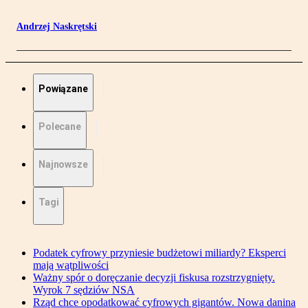
Andrzej Naskrętski
Powiązane
Polecane
Najnowsze
Tagi
Podatek cyfrowy przyniesie budżetowi miliardy? Eksperci
mają wątpliwości
Ważny spór o doręczanie decyzji fiskusa rozstrzygnięty.
Wyrok 7 sędziów NSA
Rząd chce opodatkować cyfrowych gigantów. Nowa danina