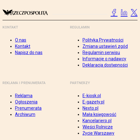
KONTAKT
REGULAMIN
O nas
Polityka Prywatności
Kontakt
Zmiana ustawień zgód
Napisz do nas
Regulamin serwisu
Informacje o nadawcy
Deklaracja dostępności
REKLAMA I PRENUMERATA
PARTNERZY
Reklama
E-kiosk.pl
Ogłoszenia
E-gazety.pl
Prenumerata
Nexto.pl
Archiwum
Mała księgowość
Kancelarierp.pl
Wieści Rolnicze
Życie Warszawy