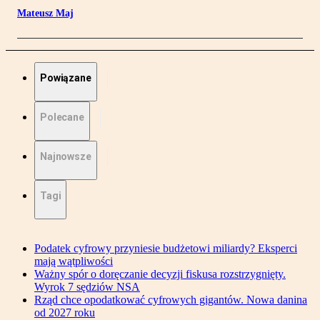
Mateusz Maj
Powiązane
Polecane
Najnowsze
Tagi
Podatek cyfrowy przyniesie budżetowi miliardy? Eksperci
mają wątpliwości
Ważny spór o doręczanie decyzji fiskusa rozstrzygnięty.
Wyrok 7 sędziów NSA
Rząd chce opodatkować cyfrowych gigantów. Nowa danina
od 2027 roku