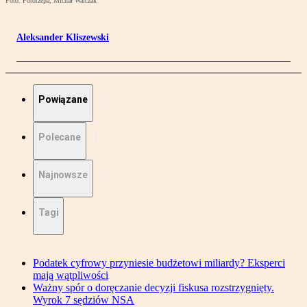
Foto: Fotorzepa, Michał Walczak
Aleksander Kliszewski
Powiązane
Polecane
Najnowsze
Tagi
Podatek cyfrowy przyniesie budżetowi miliardy? Eksperci
mają wątpliwości
Ważny spór o doręczanie decyzji fiskusa rozstrzygnięty.
Wyrok 7 sędziów NSA