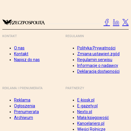
KONTAKT
REGULAMIN
O nas
Polityka Prywatności
Kontakt
Zmiana ustawień zgód
Napisz do nas
Regulamin serwisu
Informacje o nadawcy
Deklaracja dostępności
REKLAMA I PRENUMERATA
PARTNERZY
Reklama
E-kiosk.pl
Ogłoszenia
E-gazety.pl
Prenumerata
Nexto.pl
Archiwum
Mała księgowość
Kancelarierp.pl
Wieści Rolnicze