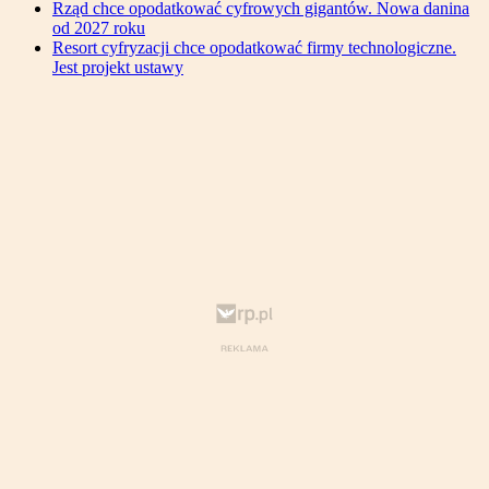
Rząd chce opodatkować cyfrowych gigantów. Nowa danina
od 2027 roku
Resort cyfryzacji chce opodatkować firmy technologiczne.
Jest projekt ustawy