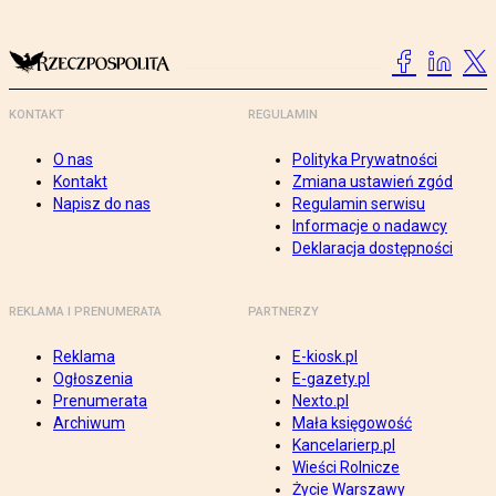
KONTAKT
REGULAMIN
O nas
Polityka Prywatności
Kontakt
Zmiana ustawień zgód
Napisz do nas
Regulamin serwisu
Informacje o nadawcy
Deklaracja dostępności
REKLAMA I PRENUMERATA
PARTNERZY
Reklama
E-kiosk.pl
Ogłoszenia
E-gazety.pl
Prenumerata
Nexto.pl
Archiwum
Mała księgowość
Kancelarierp.pl
Wieści Rolnicze
Życie Warszawy