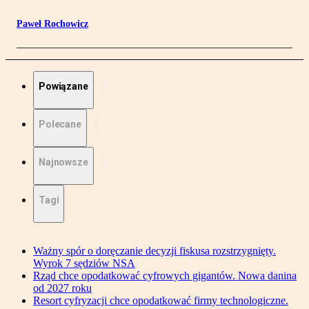
Paweł Rochowicz
Powiązane
Polecane
Najnowsze
Tagi
Ważny spór o doręczanie decyzji fiskusa rozstrzygnięty.
Wyrok 7 sędziów NSA
Rząd chce opodatkować cyfrowych gigantów. Nowa danina
od 2027 roku
Resort cyfryzacji chce opodatkować firmy technologiczne.