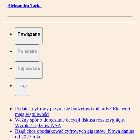
Aleksandra Tarka
Powiązane
Polecane
Najnowsze
Tagi
Podatek cyfrowy przyniesie budżetowi miliardy? Eksperci
mają wątpliwości
Ważny spór o doręczanie decyzji fiskusa rozstrzygnięty.
Wyrok 7 sędziów NSA
Rząd chce opodatkować cyfrowych gigantów. Nowa danina
od 2027 roku