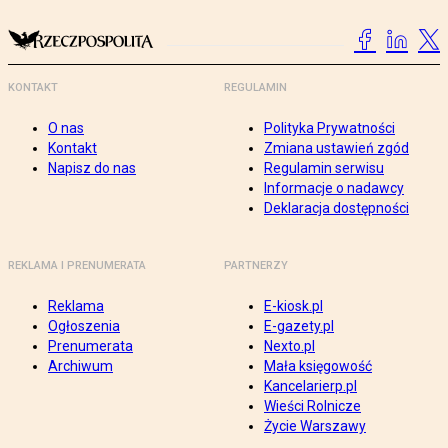
KONTAKT
REGULAMIN
O nas
Polityka Prywatności
Kontakt
Zmiana ustawień zgód
Napisz do nas
Regulamin serwisu
Informacje o nadawcy
Deklaracja dostępności
REKLAMA I PRENUMERATA
PARTNERZY
Reklama
E-kiosk.pl
Ogłoszenia
E-gazety.pl
Prenumerata
Nexto.pl
Archiwum
Mała księgowość
Kancelarierp.pl
Wieści Rolnicze
Życie Warszawy