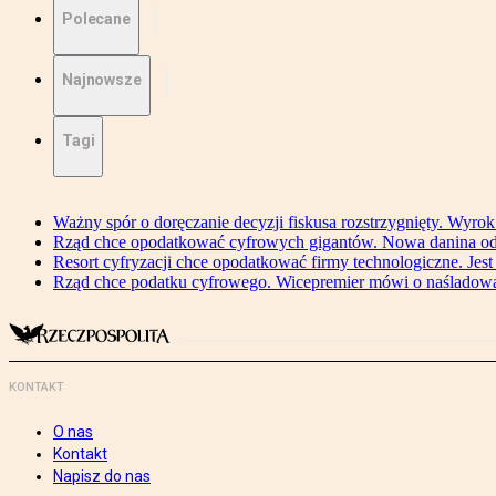
Polecane
Najnowsze
Tagi
Ważny spór o doręczanie decyzji fiskusa rozstrzygnięty. Wyr
Rząd chce opodatkować cyfrowych gigantów. Nowa danina od
Resort cyfryzacji chce opodatkować firmy technologiczne. Jest
Rząd chce podatku cyfrowego. Wicepremier mówi o naśladow
KONTAKT
O nas
Kontakt
Napisz do nas