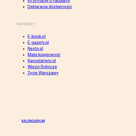
Informacje o nadawcy
Deklaracja dostępności
PARTNERZY
E-kiosk.pl
E-gazety.pl
Nexto.pl
Mała księgowość
Kancelarierp.pl
Wieści Rolnicze
Życie Warszawy
KALENDARIUM