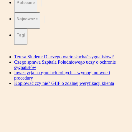
Polecane
Najnowsze
Tagi
Teresa Siudem: Dlaczego warto słuchać sygnalistów?
Czego sprawa Szpitala Południowego uczy o ochronie
sygnalistów
Inwestycja na gruntach rolnych – wymogi prawne i
procedury
Kopiować czy nie? GIIF o zdalnej weryfikacji klienta