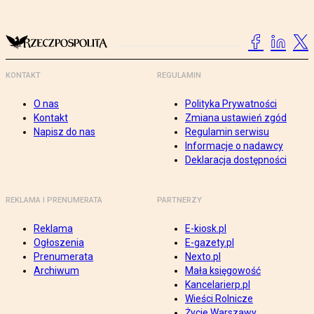
KONTAKT
REGULAMIN
O nas
Polityka Prywatności
Kontakt
Zmiana ustawień zgód
Napisz do nas
Regulamin serwisu
Informacje o nadawcy
Deklaracja dostępności
REKLAMA I PRENUMERATA
PARTNERZY
Reklama
E-kiosk.pl
Ogłoszenia
E-gazety.pl
Prenumerata
Nexto.pl
Archiwum
Mała księgowość
Kancelarierp.pl
Wieści Rolnicze
Życie Warszawy