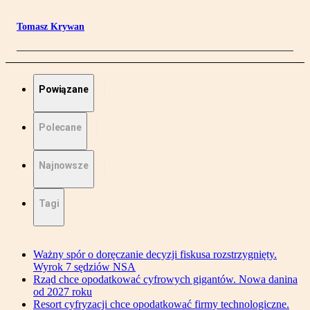
Tomasz Krywan
Powiązane
Polecane
Najnowsze
Tagi
Ważny spór o doręczanie decyzji fiskusa rozstrzygnięty.
Wyrok 7 sędziów NSA
Rząd chce opodatkować cyfrowych gigantów. Nowa danina
od 2027 roku
Resort cyfryzacji chce opodatkować firmy technologiczne.