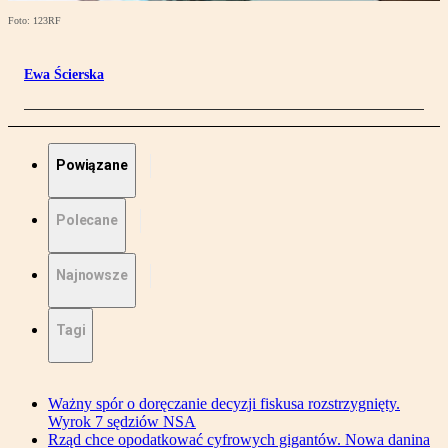
Foto: 123RF
Ewa Ścierska
Powiązane
Polecane
Najnowsze
Tagi
Ważny spór o doręczanie decyzji fiskusa rozstrzygnięty.
Wyrok 7 sędziów NSA
Rząd chce opodatkować cyfrowych gigantów. Nowa danina