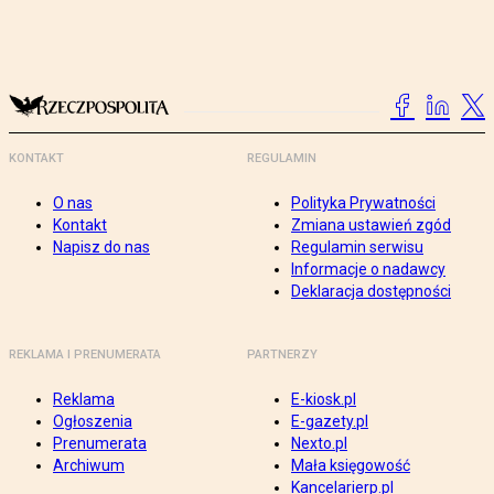
KONTAKT
REGULAMIN
O nas
Polityka Prywatności
Kontakt
Zmiana ustawień zgód
Napisz do nas
Regulamin serwisu
Informacje o nadawcy
Deklaracja dostępności
REKLAMA I PRENUMERATA
PARTNERZY
Reklama
E-kiosk.pl
Ogłoszenia
E-gazety.pl
Prenumerata
Nexto.pl
Archiwum
Mała księgowość
Kancelarierp.pl