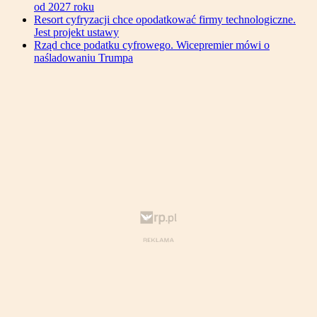
od 2027 roku
Resort cyfryzacji chce opodatkować firmy technologiczne.
Jest projekt ustawy
Rząd chce podatku cyfrowego. Wicepremier mówi o
naśladowaniu Trumpa