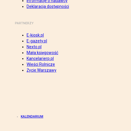
Informacje o nadawcy
Deklaracja dostępności
PARTNERZY
E-kiosk.pl
E-gazety.pl
Nexto.pl
Mała księgowość
Kancelarierp.pl
Wieści Rolnicze
Życie Warszawy
KALENDARIUM