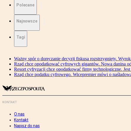
Polecane
Najnowsze
Tagi
Ważny spór o doręczanie decyzji fiskusa rozstrzygnięty. Wyr
Rząd chce opodatkować cyfrowych gigantów. Nowa danina od
Resort cyfryzacji chce opodatkować firmy technologiczne. Jest
Rząd chce podatku cyfrowego. Wicepremier mówi o naśladow
KONTAKT
O nas
Kontakt
Napisz do nas