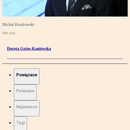
Michał Roszkowski
Foto: rp.pl
Dorota Gajos-Kaniewska
Powiązane
Polecane
Najnowsze
Tagi