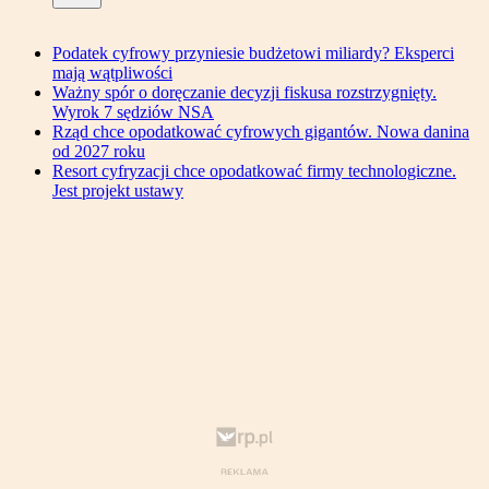
Podatek cyfrowy przyniesie budżetowi miliardy? Eksperci
mają wątpliwości
Ważny spór o doręczanie decyzji fiskusa rozstrzygnięty.
Wyrok 7 sędziów NSA
Rząd chce opodatkować cyfrowych gigantów. Nowa danina
od 2027 roku
Resort cyfryzacji chce opodatkować firmy technologiczne.
Jest projekt ustawy