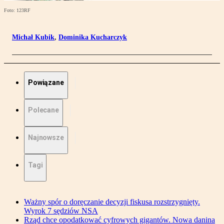
Foto: 123RF
Michał Kubik
,
Dominika Kucharczyk
Powiązane
Polecane
Najnowsze
Tagi
Ważny spór o doręczanie decyzji fiskusa rozstrzygnięty.
Wyrok 7 sędziów NSA
Rząd chce opodatkować cyfrowych gigantów. Nowa danina