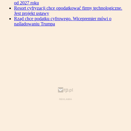
od 2027 roku
Resort cyfryzacji chce opodatkować firmy technologiczne.
Jest projekt ustawy
Rząd chce podatku cyfrowego. Wicepremier mówi o
naśladowaniu Trumpa