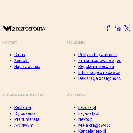
KONTAKT
REGULAMIN
O nas
Polityka Prywatności
Kontakt
Zmiana ustawień zgód
Napisz do nas
Regulamin serwisu
Informacje o nadawcy
Deklaracja dostępności
REKLAMA I PRENUMERATA
PARTNERZY
Reklama
E-kiosk.pl
Ogłoszenia
E-gazety.pl
Prenumerata
Nexto.pl
Archiwum
Mała księgowość
Kancelarierp.pl