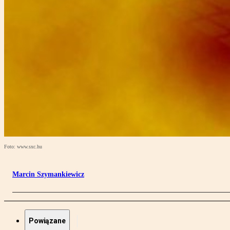
Foto: www.sxc.hu
Marcin Szymankiewicz
Powiązane