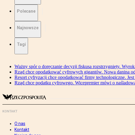
Polecane
Najnowsze
Tagi
Ważny spór o doręczanie decyzji fiskusa rozstrzygnięty. Wyr
Rząd chce opodatkować cyfrowych gigantów. Nowa danina od
Resort cyfryzacji chce opodatkować firmy technologiczne. Jest
Rząd chce podatku cyfrowego. Wicepremier mówi o naśladow
KONTAKT
O nas
Kontakt