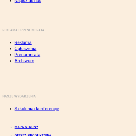
Napisz do nas
REKLAMA I PRENUMERATA
Reklama
Ogłoszenia
Prenumerata
Archiwum
NASZE WYDARZENIA
Szkolenia i konferencje
MAPA STRONY
OFERTA PRODUKTOWA