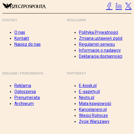
KONTAKT
REGULAMIN
O nas
Polityka Prywatności
Kontakt
Zmiana ustawień zgód
Napisz do nas
Regulamin serwisu
Informacje o nadawcy
Deklaracja dostępności
REKLAMA I PRENUMERATA
PARTNERZY
Reklama
E-kiosk.pl
Ogłoszenia
E-gazety.pl
Prenumerata
Nexto.pl
Archiwum
Mała księgowość
Kancelarierp.pl
Wieści Rolnicze
Życie Warszawy