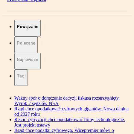
Powiązane
Polecane
Najnowsze
Tagi
Ważny spór o doręczanie decyzji fiskusa rozstrzygnięty.
Wyrok 7 sędziów NSA
Rząd chce opodatkować cyfrowych gigantów. Nowa danina
od 2027 roku
Resort cyfryzacji chce opodatkować firmy technologiczne.
Jest projekt ustawy
Rząd chce podatku cyfrowego. Wicepremier mówi o