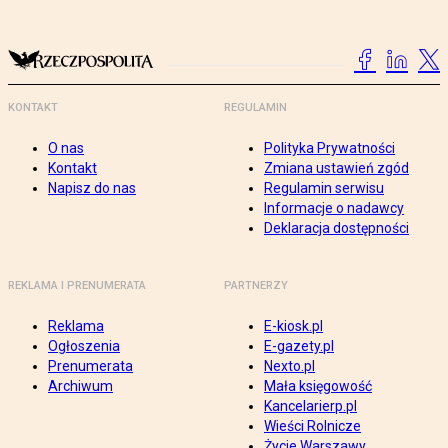
KONTAKT
REGULAMIN
O nas
Polityka Prywatności
Kontakt
Zmiana ustawień zgód
Napisz do nas
Regulamin serwisu
Informacje o nadawcy
Deklaracja dostępności
REKLAMA I PRENUMERATA
PARTNERZY
Reklama
E-kiosk.pl
Ogłoszenia
E-gazety.pl
Prenumerata
Nexto.pl
Archiwum
Mała księgowość
Kancelarierp.pl
Wieści Rolnicze
Życie Warszawy