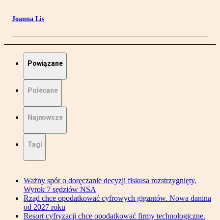
Joanna Lis
Powiązane
Polecane
Najnowsze
Tagi
Ważny spór o doręczanie decyzji fiskusa rozstrzygnięty.
Wyrok 7 sędziów NSA
Rząd chce opodatkować cyfrowych gigantów. Nowa danina
od 2027 roku
Resort cyfryzacji chce opodatkować firmy technologiczne.