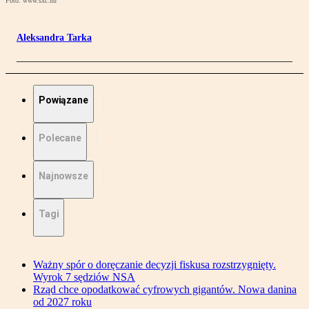
Foto: www.sxc.hu
Aleksandra Tarka
Powiązane
Polecane
Najnowsze
Tagi
Ważny spór o doręczanie decyzji fiskusa rozstrzygnięty.
Wyrok 7 sędziów NSA
Rząd chce opodatkować cyfrowych gigantów. Nowa danina
od 2027 roku