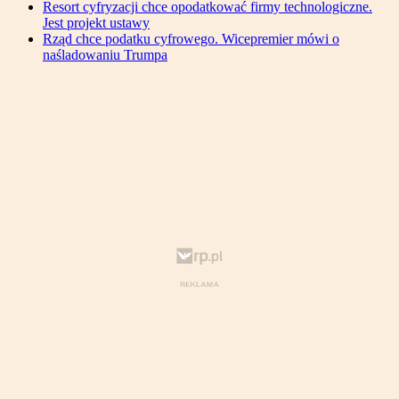
Resort cyfryzacji chce opodatkować firmy technologiczne.
Jest projekt ustawy
Rząd chce podatku cyfrowego. Wicepremier mówi o
naśladowaniu Trumpa