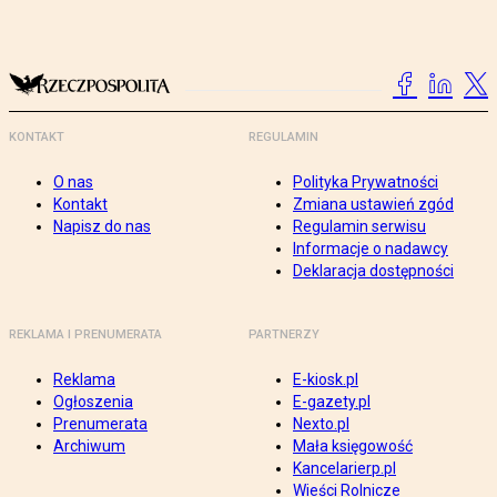
KONTAKT
REGULAMIN
O nas
Polityka Prywatności
Kontakt
Zmiana ustawień zgód
Napisz do nas
Regulamin serwisu
Informacje o nadawcy
Deklaracja dostępności
REKLAMA I PRENUMERATA
PARTNERZY
Reklama
E-kiosk.pl
Ogłoszenia
E-gazety.pl
Prenumerata
Nexto.pl
Archiwum
Mała księgowość
Kancelarierp.pl
Wieści Rolnicze