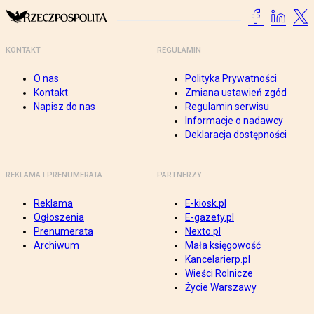
KONTAKT
REGULAMIN
O nas
Polityka Prywatności
Kontakt
Zmiana ustawień zgód
Napisz do nas
Regulamin serwisu
Informacje o nadawcy
Deklaracja dostępności
REKLAMA I PRENUMERATA
PARTNERZY
Reklama
E-kiosk.pl
Ogłoszenia
E-gazety.pl
Prenumerata
Nexto.pl
Archiwum
Mała księgowość
Kancelarierp.pl
Wieści Rolnicze
Życie Warszawy