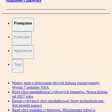
Magdalena Ciałkowska
Powiązane
Polecane
Najnowsze
Tagi
Ważny spór o doręczanie decyzji fiskusa rozstrzygnięty.
Wyrok 7 sędziów NSA
Rząd chce opodatkować cyfrowych gigantów. Nowa danina
od 2027 roku
Resort cyfryzacji chce opodatkować firmy technologiczne.
Jest projekt ustawy
Rząd chce podatku cyfrowego. Wicepremier mówi o