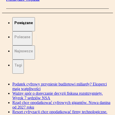
Powiązane
Polecane
Najnowsze
Tagi
Podatek cyfrowy przyniesie budżetowi miliardy? Eksperci
mają wątpliwości
Ważny spór o doręczanie decyzji fiskusa rozstrzygnięty.
Wyrok 7 sędziów NSA
Rząd chce opodatkować cyfrowych gigantów. Nowa danina
od 2027 roku
Resort cyfryzacji chce opodatkować firmy technologiczne.