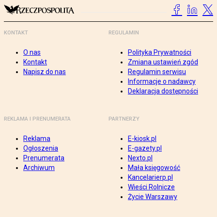
KONTAKT
REGULAMIN
O nas
Polityka Prywatności
Kontakt
Zmiana ustawień zgód
Napisz do nas
Regulamin serwisu
Informacje o nadawcy
Deklaracja dostępności
REKLAMA I PRENUMERATA
PARTNERZY
Reklama
E-kiosk.pl
Ogłoszenia
E-gazety.pl
Prenumerata
Nexto.pl
Archiwum
Mała księgowość
Kancelarierp.pl
Wieści Rolnicze
Życie Warszawy