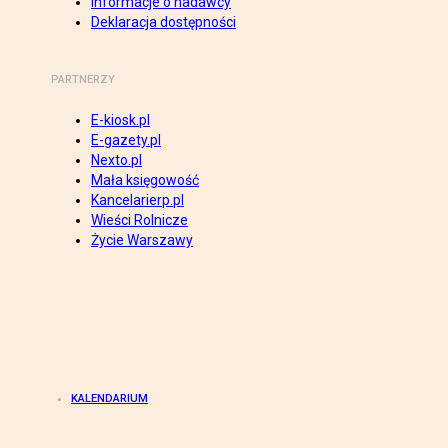
Informacje o nadawcy
Deklaracja dostępności
PARTNERZY
E-kiosk.pl
E-gazety.pl
Nexto.pl
Mała księgowość
Kancelarierp.pl
Wieści Rolnicze
Życie Warszawy
KALENDARIUM