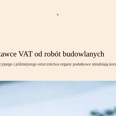
stawce VAT od robót budowlanych
jnego i późniejszego orzecznictwa organy podatkowe utrudniają korzys