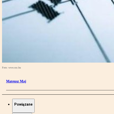
Foto: www.sxc.hu
Mateusz Maj
Powiązane