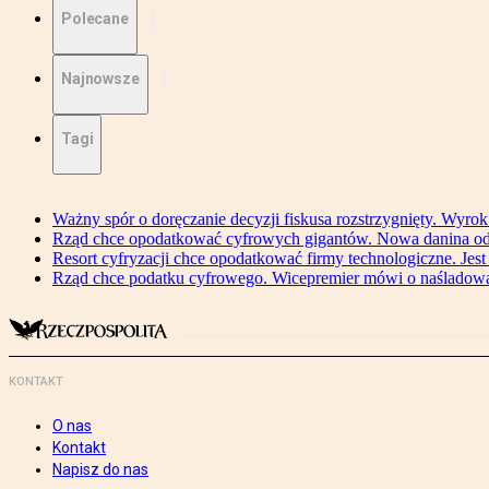
Polecane
Najnowsze
Tagi
Ważny spór o doręczanie decyzji fiskusa rozstrzygnięty. Wyr
Rząd chce opodatkować cyfrowych gigantów. Nowa danina od
Resort cyfryzacji chce opodatkować firmy technologiczne. Jest
Rząd chce podatku cyfrowego. Wicepremier mówi o naśladow
KONTAKT
O nas
Kontakt
Napisz do nas