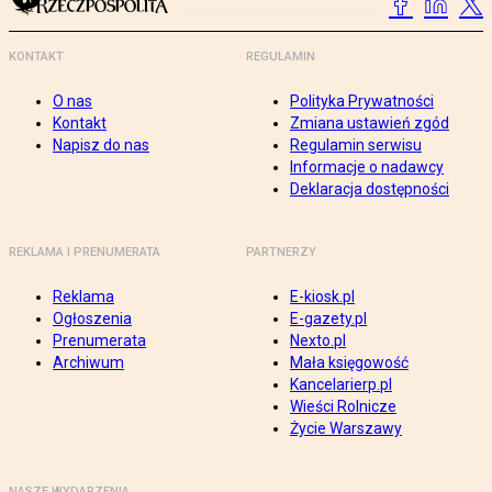
KONTAKT
REGULAMIN
O nas
Polityka Prywatności
Kontakt
Zmiana ustawień zgód
Napisz do nas
Regulamin serwisu
Informacje o nadawcy
Deklaracja dostępności
REKLAMA I PRENUMERATA
PARTNERZY
Reklama
E-kiosk.pl
Ogłoszenia
E-gazety.pl
Prenumerata
Nexto.pl
Archiwum
Mała księgowość
Kancelarierp.pl
Wieści Rolnicze
Życie Warszawy
NASZE WYDARZENIA