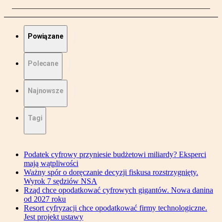
Powiązane
Polecane
Najnowsze
Tagi
Podatek cyfrowy przyniesie budżetowi miliardy? Eksperci
mają wątpliwości
Ważny spór o doręczanie decyzji fiskusa rozstrzygnięty.
Wyrok 7 sędziów NSA
Rząd chce opodatkować cyfrowych gigantów. Nowa danina
od 2027 roku
Resort cyfryzacji chce opodatkować firmy technologiczne.
Jest projekt ustawy