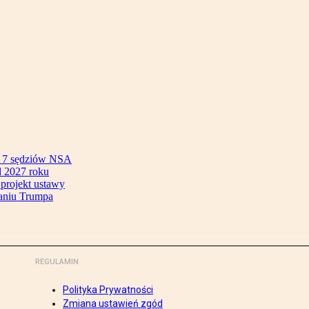
ok 7 sędziów NSA
 2027 roku
 projekt ustawy
aniu Trumpa
REGULAMIN
Polityka Prywatności
Zmiana ustawień zgód