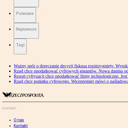
Polecane
Najnowsze
Tagi
Ważny spór o doręczanie decyzji fiskusa rozstrzygnięty. Wyr
Rząd chce opodatkować cyfrowych gigantów. Nowa danina od
Resort cyfryzacji chce opodatkować firmy technologiczne. Jest
Rząd chce podatku cyfrowego. Wicepremier mówi o naśladow
KONTAKT
O nas
Kontakt