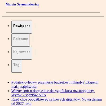
Marcin Szymankiewicz
Powiązane
Polecane
Najnowsze
Tagi
Podatek cyfrowy przyniesie budżetowi miliardy? Eksperci
mają wątpliwości
Ważny spór o doręczanie decyzji fiskusa rozstrzygnięty.
Wyrok 7 sędziów NSA
Rząd chce opodatkować cyfrowych gigantów. Nowa danina
od 2027 roku