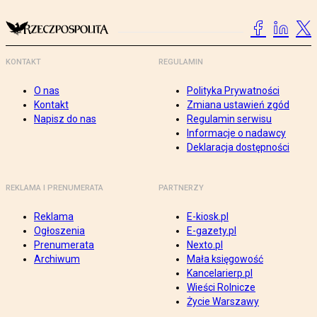
KONTAKT
REGULAMIN
O nas
Polityka Prywatności
Kontakt
Zmiana ustawień zgód
Napisz do nas
Regulamin serwisu
Informacje o nadawcy
Deklaracja dostępności
REKLAMA I PRENUMERATA
PARTNERZY
Reklama
E-kiosk.pl
Ogłoszenia
E-gazety.pl
Prenumerata
Nexto.pl
Archiwum
Mała księgowość
Kancelarierp.pl
Wieści Rolnicze
Życie Warszawy