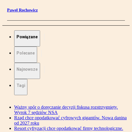
Paweł Rochowicz
Powiązane
Polecane
Najnowsze
Tagi
Ważny spór o doręczanie decyzji fiskusa rozstrzygnięty.
Wyrok 7 sędziów NSA
Rząd chce opodatkować cyfrowych gigantów. Nowa danina
od 2027 roku
Resort cyfryzacji chce opodatkować firmy technologiczne.