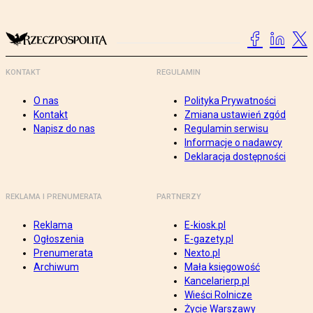
KONTAKT
REGULAMIN
O nas
Polityka Prywatności
Kontakt
Zmiana ustawień zgód
Napisz do nas
Regulamin serwisu
Informacje o nadawcy
Deklaracja dostępności
REKLAMA I PRENUMERATA
PARTNERZY
Reklama
E-kiosk.pl
Ogłoszenia
E-gazety.pl
Prenumerata
Nexto.pl
Archiwum
Mała księgowość
Kancelarierp.pl
Wieści Rolnicze
Życie Warszawy