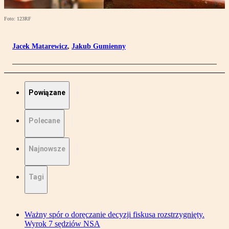
Foto: 123RF
Jacek Matarewicz
,
Jakub Gumienny
Powiązane
Polecane
Najnowsze
Tagi
Ważny spór o doręczanie decyzji fiskusa rozstrzygnięty.
Wyrok 7 sędziów NSA