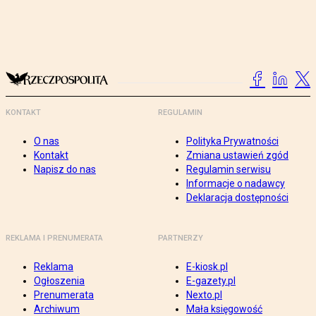
KONTAKT
REGULAMIN
O nas
Polityka Prywatności
Kontakt
Zmiana ustawień zgód
Napisz do nas
Regulamin serwisu
Informacje o nadawcy
Deklaracja dostępności
REKLAMA I PRENUMERATA
PARTNERZY
Reklama
E-kiosk.pl
Ogłoszenia
E-gazety.pl
Prenumerata
Nexto.pl
Archiwum
Mała księgowość