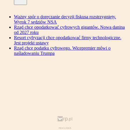
Ważny spór o doręczanie decyzji fiskusa rozstrzygnięty.
Wyrok 7 sędziów NSA
Rząd chce opodatkować cyfrowych gigantów. Nowa danina
od 2027 roku
Resort cyfryzacji chce opodatkować firmy technologiczne.
Jest projekt ustawy
Rząd chce podatku cyfrowego. Wicepremier mówi o
naśladowaniu Trumpa