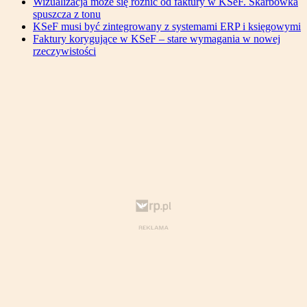
Wizualizacja może się różnić od faktury w KSeF. Skarbówka
spuszcza z tonu
KSeF musi być zintegrowany z systemami ERP i księgowymi
Faktury korygujące w KSeF – stare wymagania w nowej
rzeczywistości