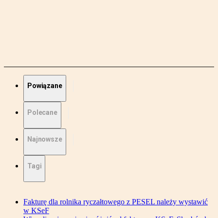
Powiązane
Polecane
Najnowsze
Tagi
Fakturę dla rolnika ryczałtowego z PESEL należy wystawić
w KSeF