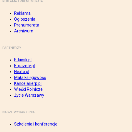
REKLAMA I PRENUMERATA
Reklama
Ogłoszenia
Prenumerata
Archiwum
PARTNERZY
E-kiosk.pl
E-gazety.pl
Nexto.pl
Mała księgowość
Kancelarierp.pl
Wieści Rolnicze
Życie Warszawy
NASZE WYDARZENIA
Szkolenia i konferencje