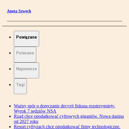
Aneta Szwęch
Powiązane
Polecane
Najnowsze
Tagi
Ważny spór o doręczanie decyzji fiskusa rozstrzygnięty.
Wyrok 7 sędziów NSA
Rząd chce opodatkować cyfrowych gigantów. Nowa danina
od 2027 roku
Resort cyfryzacji chce opodatkować firmy technologiczne.