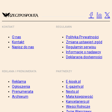
KONTAKT
REGULAMIN
O nas
Polityka Prywatności
Kontakt
Zmiana ustawień zgód
Napisz do nas
Regulamin serwisu
Informacje o nadawcy
Deklaracja dostępności
REKLAMA I PRENUMERATA
PARTNERZY
Reklama
E-kiosk.pl
Ogłoszenia
E-gazety.pl
Prenumerata
Nexto.pl
Archiwum
Mała księgowość
Kancelarierp.pl
Wieści Rolnicze
Życie Warszawy