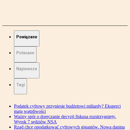
Powiązane
Polecane
Najnowsze
Tagi
Podatek cyfrowy przyniesie budżetowi miliardy? Eksperci
mają wątpliwości
Ważny spór o doręczanie decyzji fiskusa rozstrzygnięty.
Wyrok 7 sędziów NSA
Rząd chce opodatkować cyfrowych gigantów. Nowa danina