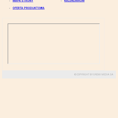
MAPA STRONY
KALENDARIUM
OFERTA PRODUKTOWA
© COPYRIGHT BY GREMI MEDIA SA