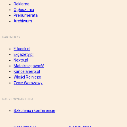
Reklama
Ogłoszenia
Prenumerata
Archiwum
PARTNERZY
E-kiosk.pl
E-gazety.pl
Nexto.pl
Mała księgowość
Kancelarierp.pl
Wieści Rolnicze
Życie Warszawy
NASZE WYDARZENIA
Szkolenia i konferencje