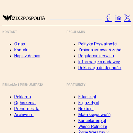
KONTAKT
REGULAMIN
O nas
Polityka Prywatności
Kontakt
Zmiana ustawień zgód
Napisz do nas
Regulamin serwisu
Informacje o nadawcy
Deklaracja dostępności
REKLAMA I PRENUMERATA
PARTNERZY
Reklama
E-kiosk.pl
Ogłoszenia
E-gazety.pl
Prenumerata
Nexto.pl
Archiwum
Mała księgowość
Kancelarierp.pl
Wieści Rolnicze
Życie Warszawy