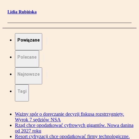
Lidia Rubińska
Powiązane
Polecane
Najnowsze
Tagi
Ważny spór o doręczanie decyzji fiskusa rozstrzygnięty.
Wyrok 7 sędziów NSA
Rząd chce opodatkować cyfrowych gigantów. Nowa danina
od 2027 roku
Resort cyfryzacji chce opodatkować firmy technologiczne.