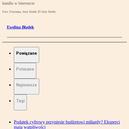
handlu w Internecie
Foto: Fotorzepa, Jerzy Dudek JD Jerzy Dudek
Ewelina Błądek
Powiązane
Polecane
Najnowsze
Tagi
Podatek cyfrowy przyniesie budżetowi miliardy? Eksperci
mają wątpliwości