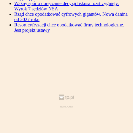
Ważny spór o doręczanie decyzji fiskusa rozstrzygnięty.
Wyrok 7 sędziów NSA
Rząd chce opodatkować cyfrowych gigantów. Nowa danina
od 2027 roku
Resort cyfryzacji chce opodatkować firmy technologiczne.
Jest projekt ustawy