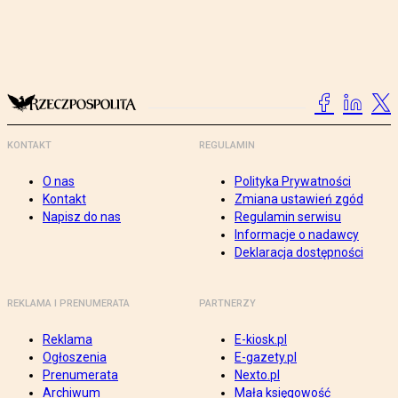
KONTAKT
REGULAMIN
O nas
Polityka Prywatności
Kontakt
Zmiana ustawień zgód
Napisz do nas
Regulamin serwisu
Informacje o nadawcy
Deklaracja dostępności
REKLAMA I PRENUMERATA
PARTNERZY
Reklama
E-kiosk.pl
Ogłoszenia
E-gazety.pl
Prenumerata
Nexto.pl
Archiwum
Mała księgowość