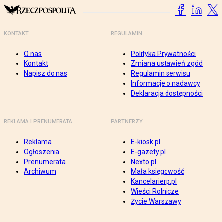
KONTAKT
REGULAMIN
O nas
Polityka Prywatności
Kontakt
Zmiana ustawień zgód
Napisz do nas
Regulamin serwisu
Informacje o nadawcy
Deklaracja dostępności
REKLAMA I PRENUMERATA
PARTNERZY
Reklama
E-kiosk.pl
Ogłoszenia
E-gazety.pl
Prenumerata
Nexto.pl
Archiwum
Mała księgowość
Kancelarierp.pl
Wieści Rolnicze
Życie Warszawy