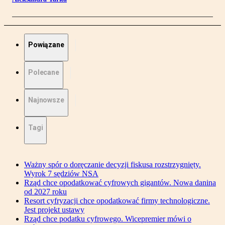
Powiązane
Polecane
Najnowsze
Tagi
Ważny spór o doręczanie decyzji fiskusa rozstrzygnięty.
Wyrok 7 sędziów NSA
Rząd chce opodatkować cyfrowych gigantów. Nowa danina
od 2027 roku
Resort cyfryzacji chce opodatkować firmy technologiczne.
Jest projekt ustawy
Rząd chce podatku cyfrowego. Wicepremier mówi o